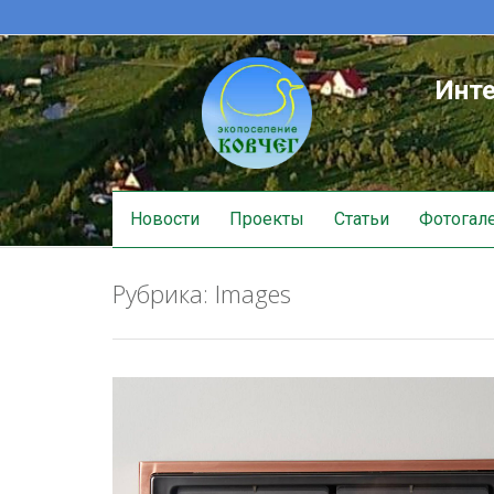
Инте
Skip
Новости
Проекты
Статьи
Фотогал
to
content
Рубрика:
Images