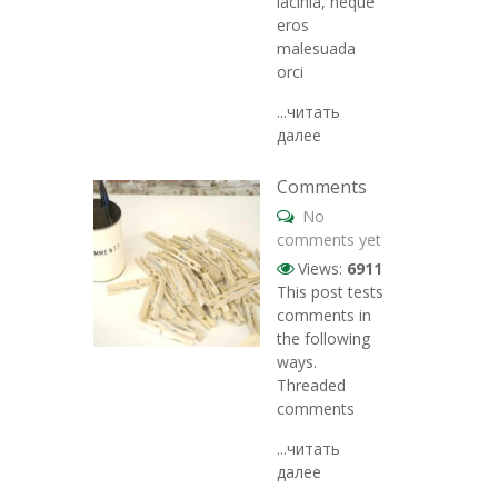
lacinia, neque
eros
malesuada
orci
...читать
далее
Comments
No
comments yet
Views:
6911
This post tests
comments in
the following
ways.
Threaded
comments
...читать
далее