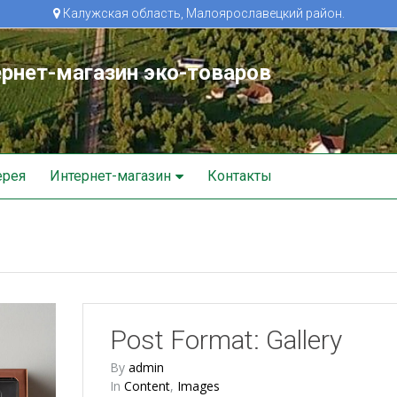
Калужская область, Малоярославецкий район.
рнет-магазин эко-товаров
ерея
Интернет-магазин
Контакты
Post Format: Gallery
By
admin
In
Content
,
Images