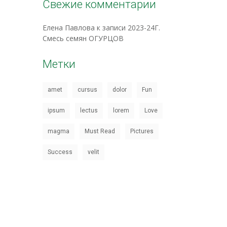
Свежие комментарии
Елена Павлова
к записи
2023-24Г.
Смесь семян ОГУРЦОВ
Метки
amet
cursus
dolor
Fun
ipsum
lectus
lorem
Love
magma
Must Read
Pictures
Success
velit