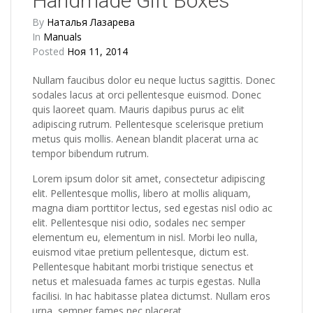
Handmade Gift Boxes
By
Наталья Лазарева
In
Manuals
Posted
Ноя 11, 2014
Nullam faucibus dolor eu neque luctus sagittis. Donec
sodales lacus at orci pellentesque euismod. Donec
quis laoreet quam. Mauris dapibus purus ac elit
adipiscing rutrum. Pellentesque scelerisque pretium
metus quis mollis. Aenean blandit placerat urna ac
tempor bibendum rutrum.
Lorem ipsum dolor sit amet, consectetur adipiscing
elit. Pellentesque mollis, libero at mollis aliquam,
magna diam porttitor lectus, sed egestas nisl odio ac
elit. Pellentesque nisi odio, sodales nec semper
elementum eu, elementum in nisl. Morbi leo nulla,
euismod vitae pretium pellentesque, dictum est.
Pellentesque habitant morbi tristique senectus et
netus et malesuada fames ac turpis egestas. Nulla
facilisi. In hac habitasse platea dictumst. Nullam eros
urna, semper fames nec placerat.