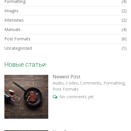
Formatting
(4)
Images
(2)
Interviews
(2)
Manuals
(4)
Post Formats
(6)
Uncategorized
(1)
Новые статьи
Newest Post
Audio
,
Codex
,
Comments
,
Formatting
,
Post Formats
No comments yet