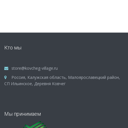
Кто мы
store@kovcheg-village.ru
Россия, Калужская область, Малоярославецкий район,
СП Ильинское, Деревня Ковчег
Мы принимаем