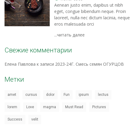
Aenean justo enim, dapibus ut nibh
eget, congue bibendum neque. Proin
laoreet, nulla nec dictum lacinia, neque
eros malesuada orci
...читать далее
Свежие комментарии
Елена Павлова
к записи
2023-24Г. Смесь семян ОГУРЦОВ
Метки
amet
cursus
dolor
Fun
ipsum
lectus
lorem
Love
magma
Must Read
Pictures
Success
velit