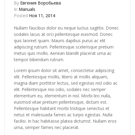
By
Евгения Воробьева
In
Manuals
Posted
Ноя 11, 2014
Nullam faucibus dolor eu neque luctus sagittis. Donec
sodales lacus at orci pellentesque euismod. Donec
quis laoreet quam. Mauris dapibus purus ac elit
adipiscing rutrum. Pellentesque scelerisque pretium
metus quis mollis. Aenean blandit placerat urna ac
tempor bibendum rutrum.
Lorem ipsum dolor sit amet, consectetur adipiscing
elit. Pellentesque mollis, libero at mollis aliquam,
magna diam porttitor lectus, sed egestas nisl odio ac
elit. Pellentesque nisi odio, sodales nec semper
elementum eu, elementum in nisl. Morbi leo nulla,
euismod vitae pretium pellentesque, dictum est.
Pellentesque habitant morbi tristique senectus et
netus et malesuada fames ac turpis egestas. Nulla
facilisi. In hac habitasse platea dictumst. Nullam eros
urna, semper fames nec placerat.