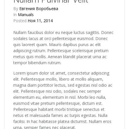
By
Евгения Воробьева
In
Manuals
Posted
Ноя 11, 2014
Nullam faucibus dolor eu neque luctus sagittis. Donec
sodales lacus at orci pellentesque euismod. Donec
quis laoreet quam. Mauris dapibus purus ac elit
adipiscing rutrum. Pellentesque scelerisque pretium
metus quis mollis. Aenean blandit placerat urna ac
tempor bibendum rutrum.
Lorem ipsum dolor sit amet, consectetur adipiscing
elit. Pellentesque mollis, libero at mollis aliquam,
magna diam porttitor lectus, sed egestas nisl odio ac
elit. Pellentesque nisi odio, sodales nec semper
elementum eu, elementum in nisl. Morbi leo nulla,
euismod vitae pretium pellentesque, dictum est.
Pellentesque habitant morbi tristique senectus et
netus et malesuada fames ac turpis egestas. Nulla
facilisi. In hac habitasse platea dictumst. Nullam eros
urna, semper fames nec placerat.