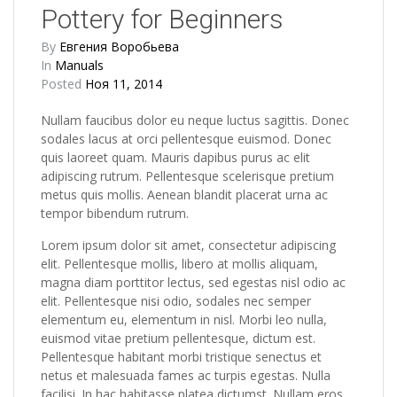
Pottery for Beginners
By
Евгения Воробьева
In
Manuals
Posted
Ноя 11, 2014
Nullam faucibus dolor eu neque luctus sagittis. Donec
sodales lacus at orci pellentesque euismod. Donec
quis laoreet quam. Mauris dapibus purus ac elit
adipiscing rutrum. Pellentesque scelerisque pretium
metus quis mollis. Aenean blandit placerat urna ac
tempor bibendum rutrum.
Lorem ipsum dolor sit amet, consectetur adipiscing
elit. Pellentesque mollis, libero at mollis aliquam,
magna diam porttitor lectus, sed egestas nisl odio ac
elit. Pellentesque nisi odio, sodales nec semper
elementum eu, elementum in nisl. Morbi leo nulla,
euismod vitae pretium pellentesque, dictum est.
Pellentesque habitant morbi tristique senectus et
netus et malesuada fames ac turpis egestas. Nulla
facilisi. In hac habitasse platea dictumst. Nullam eros