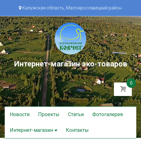
Калужская область, Малоярославецкий район.
Интернет-магазин эко-товаров
0
Skip
Новости
Проекты
Статьи
Фотогалерея
to
content
Интернет-магазин
Контакты