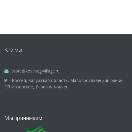
Кто мы
store@kovcheg-village.ru
Россия, Калужская область, Малоярославецкий район,
СП Ильинское, Деревня Ковчег
Мы принимаем