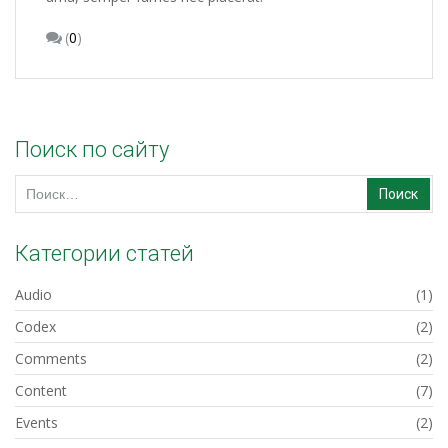
(
0
)
Поиск по сайту
Найти:
Категории статей
Audio
(1)
Codex
(2)
Comments
(2)
Content
(7)
Events
(2)