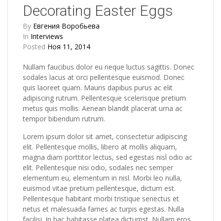
Decorating Easter Eggs
By
Евгения Воробьева
In
Interviews
Posted
Ноя 11, 2014
Nullam faucibus dolor eu neque luctus sagittis. Donec
sodales lacus at orci pellentesque euismod. Donec
quis laoreet quam. Mauris dapibus purus ac elit
adipiscing rutrum. Pellentesque scelerisque pretium
metus quis mollis. Aenean blandit placerat urna ac
tempor bibendum rutrum.
Lorem ipsum dolor sit amet, consectetur adipiscing
elit. Pellentesque mollis, libero at mollis aliquam,
magna diam porttitor lectus, sed egestas nisl odio ac
elit. Pellentesque nisi odio, sodales nec semper
elementum eu, elementum in nisl. Morbi leo nulla,
euismod vitae pretium pellentesque, dictum est.
Pellentesque habitant morbi tristique senectus et
netus et malesuada fames ac turpis egestas. Nulla
facilisi. In hac habitasse platea dictumst. Nullam eros