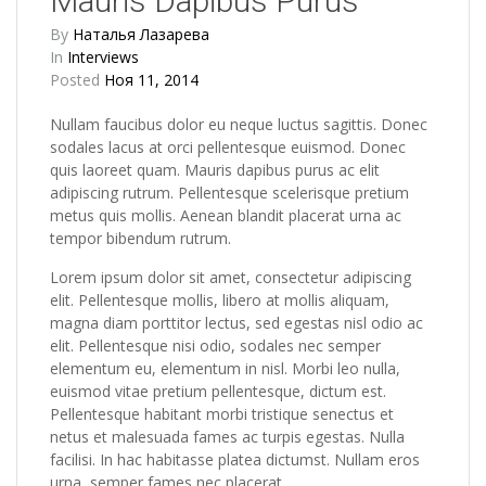
Mauris Dapibus Purus
By
Наталья Лазарева
In
Interviews
Posted
Ноя 11, 2014
Nullam faucibus dolor eu neque luctus sagittis. Donec
sodales lacus at orci pellentesque euismod. Donec
quis laoreet quam. Mauris dapibus purus ac elit
adipiscing rutrum. Pellentesque scelerisque pretium
metus quis mollis. Aenean blandit placerat urna ac
tempor bibendum rutrum.
Lorem ipsum dolor sit amet, consectetur adipiscing
elit. Pellentesque mollis, libero at mollis aliquam,
magna diam porttitor lectus, sed egestas nisl odio ac
elit. Pellentesque nisi odio, sodales nec semper
elementum eu, elementum in nisl. Morbi leo nulla,
euismod vitae pretium pellentesque, dictum est.
Pellentesque habitant morbi tristique senectus et
netus et malesuada fames ac turpis egestas. Nulla
facilisi. In hac habitasse platea dictumst. Nullam eros
urna, semper fames nec placerat.