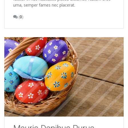
urna, semper fames nec placerat.
(
0
)