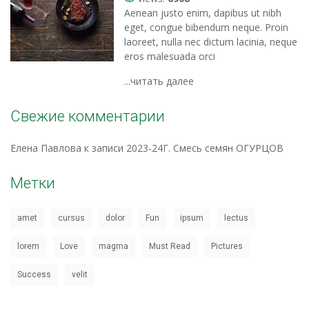
Aenean justo enim, dapibus ut nibh
eget, congue bibendum neque. Proin
laoreet, nulla nec dictum lacinia, neque
eros malesuada orci
...читать далее
Свежие комментарии
Елена Павлова
к записи
2023-24Г. Смесь семян ОГУРЦОВ
Метки
amet
cursus
dolor
Fun
ipsum
lectus
lorem
Love
magma
Must Read
Pictures
Success
velit