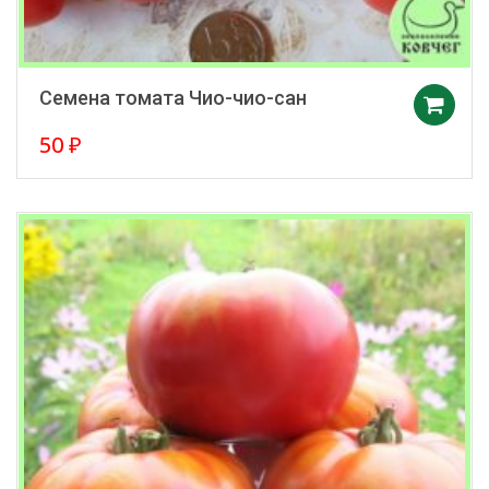
Семена томата Чио-чио-сан
50
₽