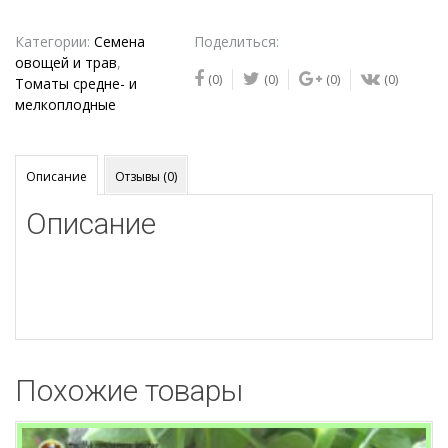
Семена
томата
Категории:
Семена
Поделиться:
Мятежный
овощей и трав
,
(0)
(0)
(0)
(0)
звёздный
Томаты средне- и
истребитель
мелкоплодные
ведущий
Описание
Отзывы (0)
Описание
Похожие товары