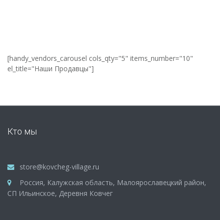
[handy_vendors_carousel cols_qty="5" items_number="10"
el_title="Наши Продавцы"]
Кто мы
store@kovcheg-village.ru
Россия, Калужская область, Малоярославецкий район,
СП Ильинское, Деревня Ковчег