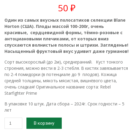
50
₽
Один из самых вкусных полосатиков селекции Blane
Horton (США). Плоды массой 100-200г, очень
красивые, сердцевидной формы, тёмно-розовые с
антоциановыми плечиками, от которых вниз
спускаются волнистые полосы и штрихи. Загляденье!
Насыщенный фруктовый вкус удивит даже гурманов!
Сорт высокорослый (до 2м), среднеранний. Куст тонкого
строения, можно вести в 2-3 стебля. В кистях завязывается
по 2-4 помидорки (в потенциале до 9 плодов). Кожица
средней толщины, мякоть мясистая, вишнёвого цвета,
очень сладкая! Оригинальное название сорта: Rebel
Starfighter Prime
В упаковке 10 штук. Дата сбора – 2024г. Срок годности – 5
лет
Количество
В корзину
товара
2024г.