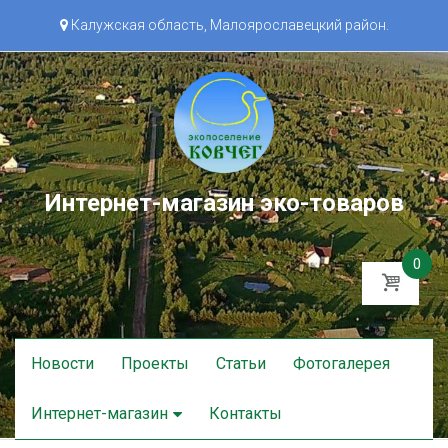
Калужская область, Малоярославецкий район.
Интернет-магазин эко-товаров
0
Skip
Новости
Проекты
Статьи
Фотогалерея
to
content
Интернет-магазин
Контакты