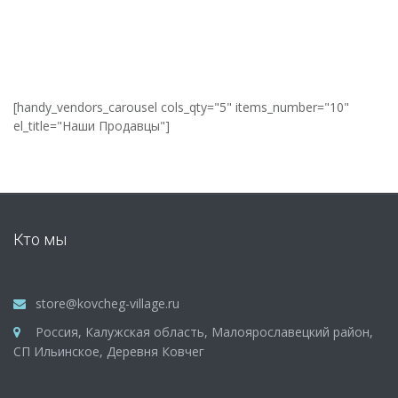
[handy_vendors_carousel cols_qty="5" items_number="10"
el_title="Наши Продавцы"]
Кто мы
store@kovcheg-village.ru
Россия, Калужская область, Малоярославецкий район,
СП Ильинское, Деревня Ковчег