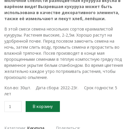
молочной спелости разноцветная кукуруза вкусна в
варёном виде! Вызревшая кукуруза может быть
использована в качестве декоративного элемента,
также её измельчают и пекут хлеб, лепёшки.
В этой смеси семена нескольких сортов крахмалистой
кукурузы. Растения высокие, 2-2,5м. Хорошо растут на
удобренной почве. Перед посевом замочить семена на
ночь, затем слить воду, промыть семена и прорастить во
влажной тряпочке. Посев производят в конце мая
пророщенными семенами в тёплую компостную грядку под
временное укрытие белым спанбондом. Во время цветения
желательно каждое утро потряхивать растения, чтобы
произошло опыление.
Кол-во: 30шт. Дата сбора: 2022-23г. Срок годности: 5
лет
Количество
В корзину
товара
2023г.
Смесь
семян
Категории:
Кукуруза
,
Поделиться: