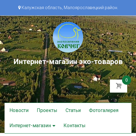
Калужская область, Малоярославецкий район.
Интернет-магазин эко-товаров
0
Skip
Новости
Проекты
Статьи
Фотогалерея
to
content
Интернет-магазин
Контакты