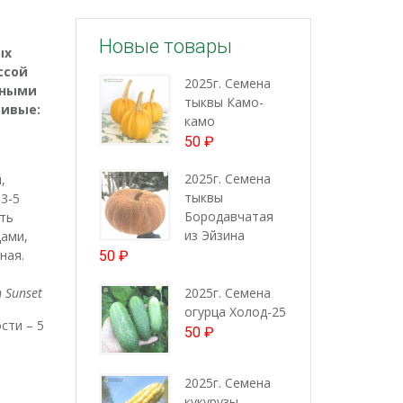
Новые товары
ых
ссой
2025г. Семена
шными
тыквы Камо-
сивые:
камо
50
₽
2025г. Семена
,
тыквы
3-5
Бородавчатая
ть
из Эйзина
ами,
ная.
50
₽
 Sunset
2025г. Семена
огурца Холод-25
сти – 5
50
₽
2025г. Семена
кукурузы