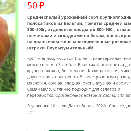
50
₽
Среднеспелый урожайный сорт крупноплодн
полосатиков из Бельгии. Томаты средней ма
300-400г, отдельные плоды до 800-900г, с пы
плечиками и складками по бокам, очень кра
на оранжевом фоне многочисленные розовые
штрихи. Вкус изумительный!
Куст мощный, высотой более 2, индетерминантный
можно вести в 3 стебля. В кистях завязывается до 
крупных плодов, без мелочи. Кожица тонкая, мяко
двуцветная – оранжево-жёлтая с розовыми развод
мясистая, сочная, сладкая, очень вкусная и аромат
Семян мало. Отлично подходит для салатов и
переработки.
Оригинальное название сорта: Lithium
В упаковке 10 штук. Дата сбора – 2024г. Срок годно
лет