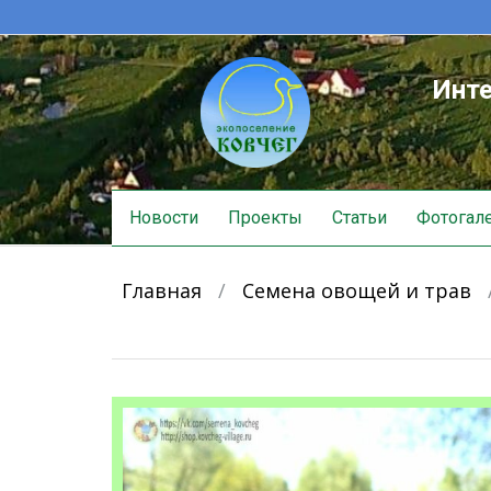
Инте
Skip
Новости
Проекты
Статьи
Фотогал
to
content
Главная
/
Семена овощей и трав