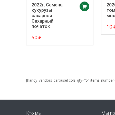
2022г. Семена
202
Добавить 
кукурузы
том
сахарной
мох
Сахарный
10
початок
50
₽
[handy_vendors_carousel cols_qty="5" items_number
Кто мы
Мы пр