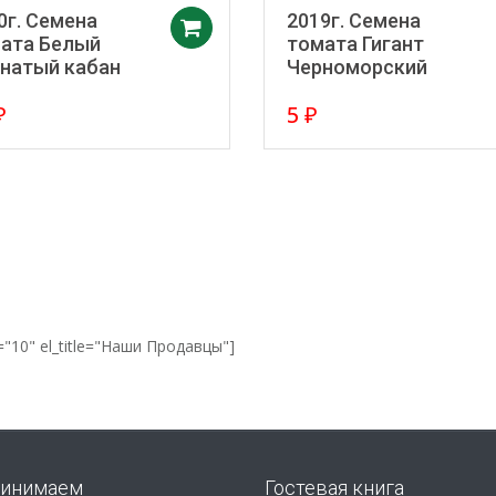
0г. Семена
2019г. Семена
в корзину
Добавить в корзину
ата Белый
томата Гигант
натый кабан
Черноморский
₽
5
₽
="10" el_title="Наши Продавцы"]
инимаем
Гостевая книга