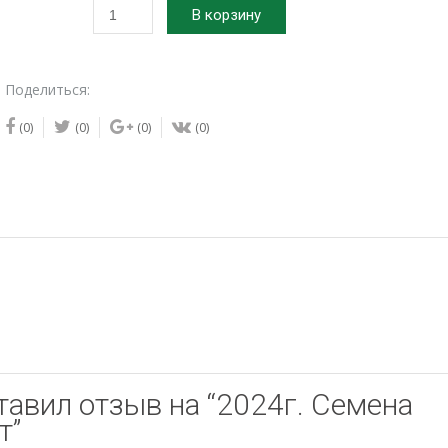
Количество
В корзину
товара
2024г.
Семена
Поделиться:
томата
Литиевый
(0)
(0)
(0)
(0)
закат
тавил отзыв на “2024г. Семена
т”