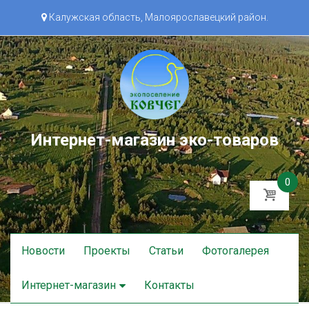
Калужская область, Малоярославецкий район.
Интернет-магазин эко-товаров
0
Skip
Новости
Проекты
Статьи
Фотогалерея
to
content
Интернет-магазин
Контакты