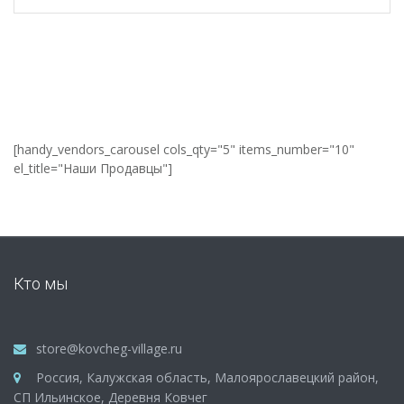
[handy_vendors_carousel cols_qty="5" items_number="10"
el_title="Наши Продавцы"]
Кто мы
store@kovcheg-village.ru
Россия, Калужская область, Малоярославецкий район,
СП Ильинское, Деревня Ковчег