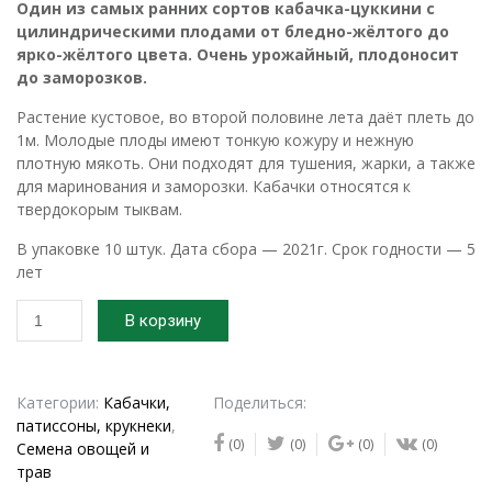
Один из самых ранних сортов кабачка-цуккини с
цилиндрическими плодами от бледно-жёлтого до
ярко-жёлтого цвета. Очень урожайный, плодоносит
до заморозков.
Растение кустовое, во второй половине лета даёт плеть до
1м. Молодые плоды имеют тонкую кожуру и нежную
плотную мякоть. Они подходят для тушения, жарки, а также
для маринования и заморозки. Кабачки относятся к
твердокорым тыквам.
В упаковке 10 штук. Дата сбора — 2021г. Срок годности — 5
лет
Количество
В корзину
товара
Семена
кабачка-
цуккини
Категории:
Кабачки,
Поделиться:
Пеппи
патиссоны, крукнеки
,
(0)
(0)
(0)
(0)
Семена овощей и
трав