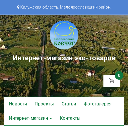
Калужская область, Малоярославецкий район.
Интернет-магазин эко-товаров
0
Skip
Новости
Проекты
Статьи
Фотогалерея
to
content
Интернет-магазин
Контакты