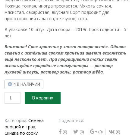
Кожица тонкая, иногда трескается. Мякоть сочная,
мясистая, сахаристая, вкусная! Сорт подходит для
приготовления салатов, кетчупов, сока.
В упаковке 10 штук. Дата сбора – 2019г. Срок годности – 5
лет
Внимание! Срок хранения у этого товара истёк. Однако
семена с истёкшим сроком хранения имеют всхожесть
ещё несколько лет. При проращивании таких семян
используйте природные стимуляторы — раствор
луковой шелухи, раствор золы, раствор мёда.
4 В НАЛИЧИИ
Количество
В корзину
товара
2019г.
Семена
томата
Категории:
Семена
Поделиться:
Мечта
овощей и трав
,
(0)
(0)
(0)
(0)
Тарасенко
Скидка по сроку