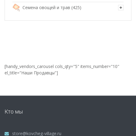
Семена овощей и трав
(425)
[handy_vendors_carousel cols_qty="5" items_number="10"
el_title="Наши Продавцы"]
Кто мы
store@kovcheg-village.ru