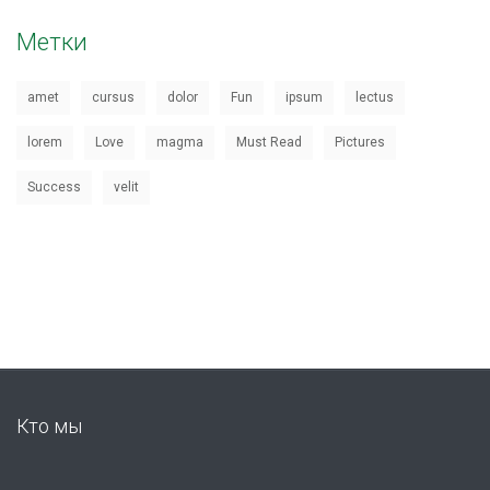
Метки
amet
cursus
dolor
Fun
ipsum
lectus
lorem
Love
magma
Must Read
Pictures
Success
velit
Кто мы