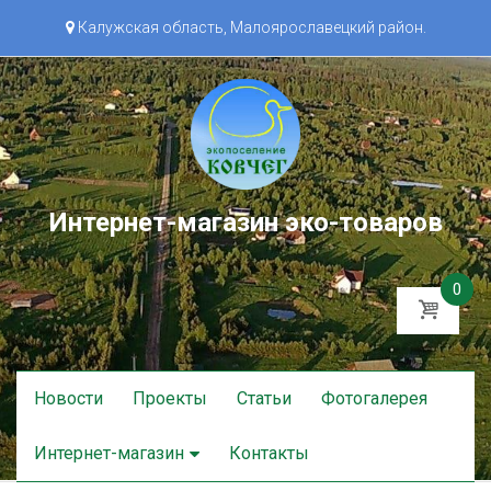
Калужская область, Малоярославецкий район.
Интернет-магазин эко-товаров
0
Skip
Новости
Проекты
Статьи
Фотогалерея
to
content
Интернет-магазин
Контакты