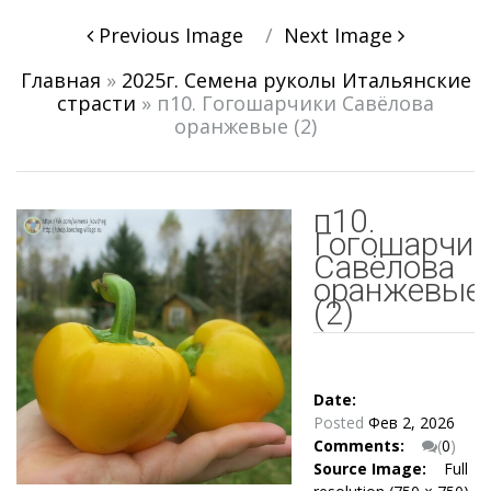
Post
Previous Image
Next Image
navigation
Главная
»
2025г. Семена руколы Итальянские
страсти
»
п10. Гогошарчики Савёлова
оранжевые (2)
п10.
Гогошарчик
Савёлова
оранжевые
(2)
Date:
Posted
Фев 2, 2026
Comments:
(
0
)
Source Image:
Full