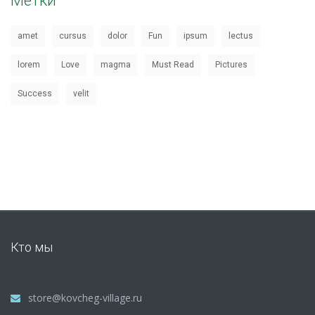
Метки
amet
cursus
dolor
Fun
ipsum
lectus
lorem
Love
magma
Must Read
Pictures
Success
velit
Кто мы
store@kovcheg-village.ru