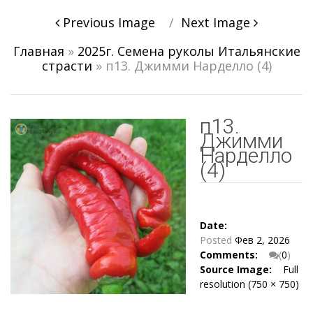
Post
Previous Image
Next Image
navigation
Главная
»
2025г. Семена руколы Итальянские
страсти
»
п13. Джимми Нарделло (4)
п13.
Джимми
Нарделло
(4)
Date:
Posted
Фев 2, 2026
Comments:
(
0
)
Source Image:
Full
resolution (750 × 750)