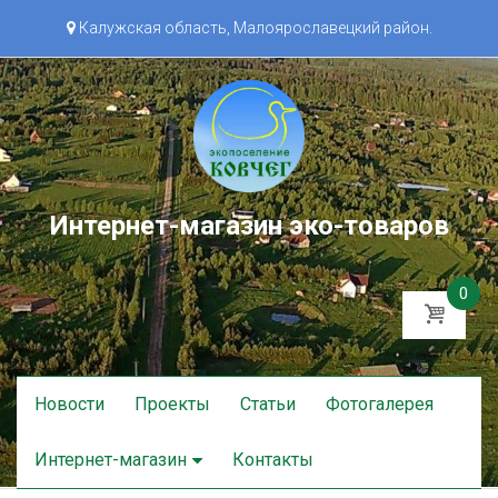
Калужская область, Малоярославецкий район.
Интернет-магазин эко-товаров
0
Skip
Новости
Проекты
Статьи
Фотогалерея
to
content
Интернет-магазин
Контакты