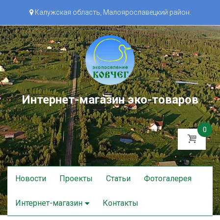
Калужская область, Малоярославецкий район.
Интернет-магазин эко-товаров
0
Skip
Новости
Проекты
Статьи
Фотогалерея
to
content
Интернет-магазин
Контакты