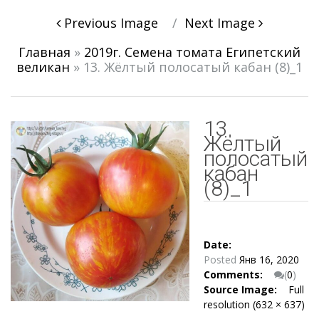
Post
Previous Image
Next Image
navigation
Главная
»
2019г. Семена томата Египетский
великан
»
13. Жёлтый полосатый кабан (8)_1
13.
Жёлтый
полосатый
кабан
(8)_1
Date:
Posted
Янв 16, 2020
Comments:
(
0
)
Source Image:
Full
resolution (632 × 637)