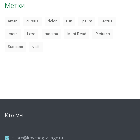
Метки
amet
cursus
dolor
Fun
ipsum
lectus
lorem
Love
magma
Must Read
Pictures
Success
velit
Кто мы
store@kovcheg-village.ru