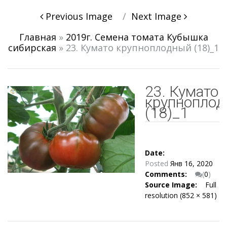
Post
Previous Image
Next Image
navigation
Главная
»
2019г. Семена томата Кубышка
сибирская
»
23. Кумато крупноплодный (18)_1
23. Кумато
крупнопло
(18)_1
Date:
Posted
Янв 16, 2020
Comments:
(
0
)
Source Image:
Full
resolution (852 × 581)