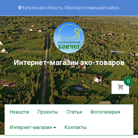
Калужская область, Малоярославецкий район.
Интернет-магазин эко-товаров
0
Skip
Новости
Проекты
Статьи
Фотогалерея
to
content
Интернет-магазин
Контакты