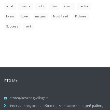
amet
cursus
dolor
Fun
ipsum
lectus
lorem
Love
magma
Must Read
Pictures
Success
velit
Кто мы
store@kovcheg-village.ru
Россия, Калужская область, Малоярославецкий район,