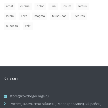
amet
cursus
dolor
Fun
ipsum
lectus
lorem
Love
magma
Must Read
Pictures
Success
velit
Кто мы
store@kovcheg-village.ru
Россия, Калужская область, Малоярославецкий район,