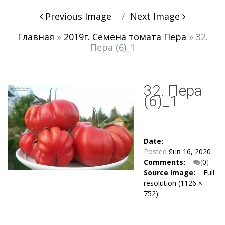
Post
Previous Image
Next Image
navigation
Главная
»
2019г. Семена томата Пера
»
32.
Пера (6)_1
32. Пера
(6)_1
Date:
Posted
Янв 16, 2020
Comments:
(
0
)
Source Image:
Full
resolution (1126 ×
752)