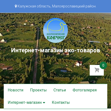
Калужская область, Малоярославецкий район.
Интернет-магазин эко-товаров
0
Skip
Новости
Проекты
Статьи
Фотогалерея
to
content
Интернет-магазин
Контакты