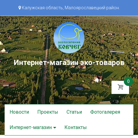
Калужская область, Малоярославецкий район.
Интернет-магазин эко-товаров
0
Skip
Новости
Проекты
Статьи
Фотогалерея
to
content
Интернет-магазин
Контакты