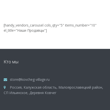
[handy_vendors_carousel cols_qty="5" items_number="10"
el_title="Наши Продавцы"]
Кто мы
store@kovcheg-village.ru
Россия, Калужская область, Малоярославецкий район,
СП Ильинское, Деревня Ковчег