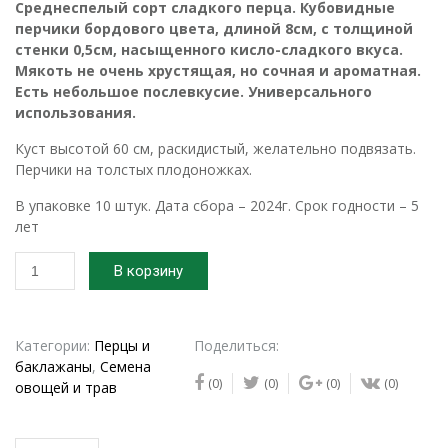
Среднеспелый сорт сладкого перца. Кубовидные
перчики бордового цвета, длиной 8см, с толщиной
стенки 0,5см, насыщенного кисло-сладкого вкуса.
Мякоть не очень хрустящая, но сочная и ароматная.
Есть небольшое послевкусие. Универсального
использования.
Куст высотой 60 см, раскидистый, желательно подвязать.
Перчики на толстых плодоножках.
В упаковке 10 штук. Дата сбора – 2024г. Срок годности – 5
лет
Количество
В корзину
товара
2024г.
Семена
перца
Категории:
Перцы и
Поделиться:
сладкого
баклажаны
,
Семена
(0)
(0)
(0)
(0)
Геракл
овощей и трав