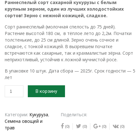
Раннеспелый сорт сахарной кукурузы
с белым
крупным зерном
,
один из лучших холодостойких
сортов! Зерно с нежной кожицей, сладкое.
Сорт раннеспелый (молочная спелость до 75 дней).
Растение высотой 180 см, в тёплое лето до 2,2м. Початки
толстенькие, до 25 см длиной. Зерно очень сочное и
сладкое, с тонкой кожицей. В вызревшем початке
встречаются как сахарные, так и крахмалистые зёрна. Сорт
неприхотливый, устойчив к ложной мучнистой росе.
В упаковке 10 штук. Дата сбора — 2025г. Срок годности — 5
лет
Количество
В корзину
товара
2025г.
Семена
кукурузы
Категории:
Кукуруза
,
Поделиться:
сахарной
Семена овощей и
(0)
(0)
(0)
(0)
Белый
трав
гигант