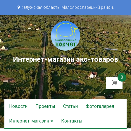
Калужская область, Малоярославецкий район.
Интернет-магазин эко-товаров
0
Skip
Новости
Проекты
Статьи
Фотогалерея
to
content
Интернет-магазин
Контакты