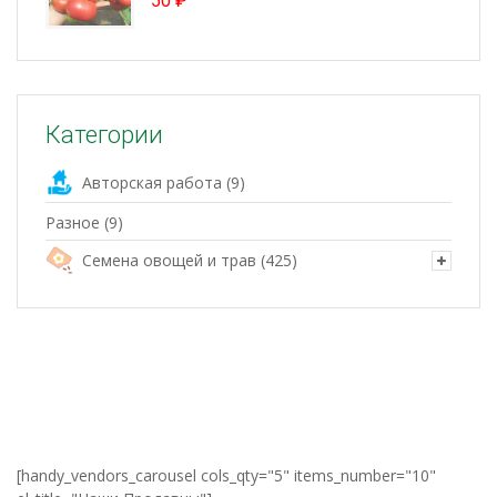
50
₽
Категории
Авторская работа
(9)
Разное
(9)
Семена овощей и трав
(425)
[handy_vendors_carousel cols_qty="5" items_number="10"