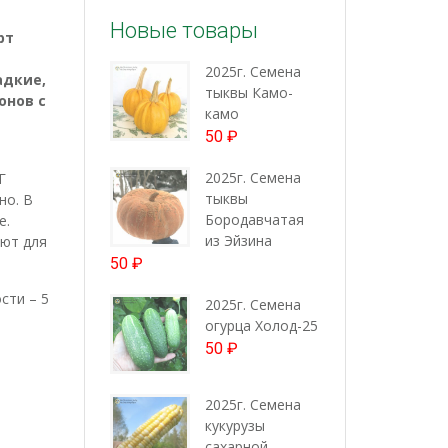
Новые товары
рт
2025г. Семена
адкие,
тыквы Камо-
онов с
камо
50
₽
2025г. Семена
Г
тыквы
но. В
Бородавчатая
е.
из Эйзина
уют для
50
₽
сти – 5
2025г. Семена
огурца Холод-25
50
₽
2025г. Семена
кукурузы
сахарной