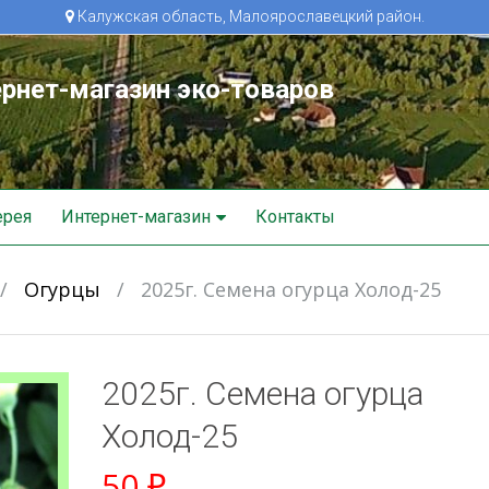
Калужская область, Малоярославецкий район.
рнет-магазин эко-товаров
ерея
Интернет-магазин
Контакты
/
Огурцы
/
2025г. Семена огурца Холод-25
2025г. Семена огурца
Холод-25
50
₽