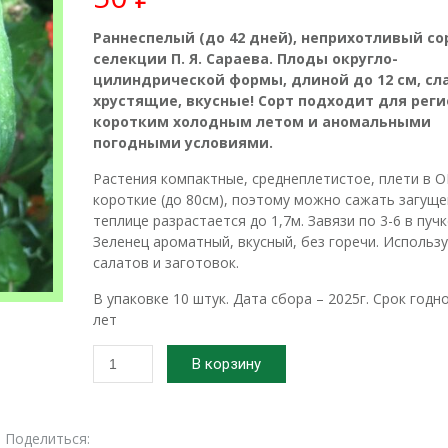
Раннеспелый (до 42 дней), неприхотливый со
селекции П. Я. Сараева. Плоды округло-
цилиндрической формы, длиной до 12 см, сл
хрустящие, вкусные! Сорт подходит
для реги
коротким холодным летом и аномальными
погодными условиями.
Растения компактные, среднеплетистое, плети в О
короткие (до 80см), поэтому можно сажать загуще
теплице разрастается до 1,7м. Завязи по 3-6 в пучк
Зеленец ароматный, вкусный, без горечи. Использ
салатов и заготовок.
В упаковке 10 штук. Дата сбора – 2025г. Срок годно
лет
Количество
В корзину
товара
2025г.
Семена
Поделиться:
огурца