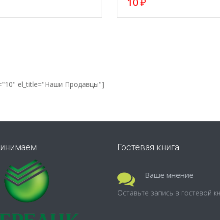
10
₽
="10" el_title="Наши Продавцы"]
инимаем
Гостевая книга
Ваше мнение
Оставьте запись в гостевой к