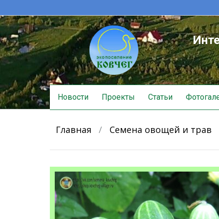
Инте
Skip
Новости
Проекты
Статьи
Фотогал
to
content
Главная
/
Семена овощей и трав