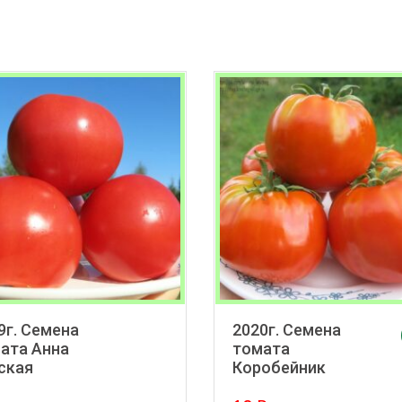
9г. Семена
2020г. Семена
в корзину
ата Анна
томата
ская
Коробейник