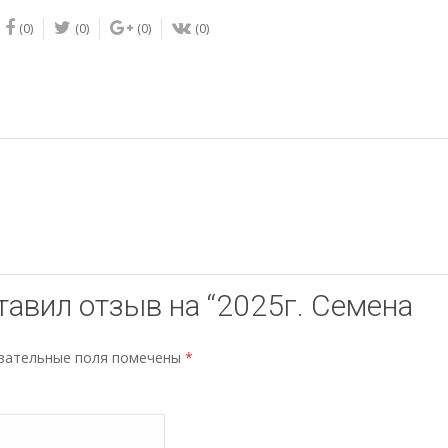
Холод-25
(0)
(0)
(0)
(0)
тавил отзыв на “2025г. Семена
зательные поля помечены
*