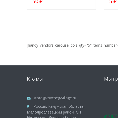
50
₽
5
₽
[handy_vendors_carousel cols_qty="5" items_number
Кто мы
Мы пр
store@kovcheg-village.ru
Россия, Калужская область,
Малоярославецкий район, СП
Ильинское, Деревня Ковчег