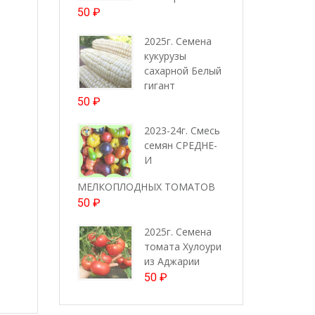
50
₽
2025г. Семена
кукурузы
сахарной Белый
гигант
50
₽
2023-24г. Смесь
семян СРЕДНЕ-
И
МЕЛКОПЛОДНЫХ ТОМАТОВ
50
₽
2025г. Семена
томата Хулоури
из Аджарии
50
₽