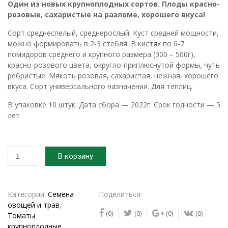
Один из новых крупноплодных сортов. Плоды красно-
розовые, сахаристые на разломе, хорошего вкуса!
Сорт среднеспелый, среднерослый. Куст средней мощности,
можно формировать в 2-3 стебля. В кистях по 6-7
помидоров среднего и крупного размера (300 – 500г),
красно-розового цвета, округло-приплюснутой формы, чуть
ребристые. Мякоть розовая, сахаристая, нежная, хорошего
вкуса. Сорт универсального назначения. Для теплиц.
В упаковке 10 штук. Дата сбора — 2022г. Срок годности — 5
лет
Количество
В корзину
товара
Семена
томата
Академик
Категории:
Семена
Поделиться:
Сахаров
овощей и трав
,
(0)
(0)
(0)
(0)
Томаты
крупноплодные