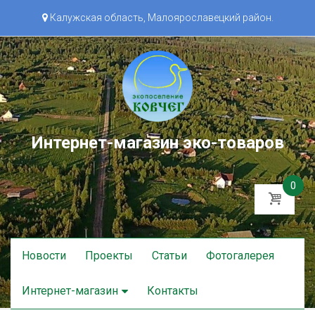
Калужская область, Малоярославецкий район.
Интернет-магазин эко-товаров
0
Skip
Новости
Проекты
Статьи
Фотогалерея
to
content
Интернет-магазин
Контакты