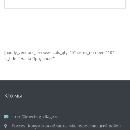
[handy_vendors_carousel cols_qty="5" items_number="10"
el_title="Наши Продавцы"]
Кто мы
store@kovcheg-village.ru
Россия, Калужская область, Малоярославецкий район,