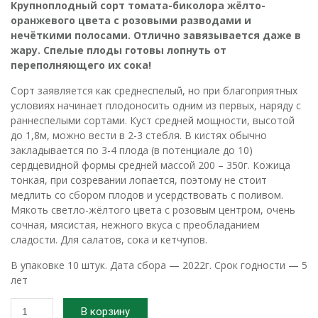
Крупноплодный сорт томата-биколора жёлто-
оранжевого цвета с розовыми разводами и
нечёткими полосами. Отлично завязывается даже в
жару. Спелые плоды готовы лопнуть от
переполняющего их сока!
Сорт заявляется как среднеспелый, но при благоприятных
условиях начинает плодоносить одним из первых, наряду с
раннеспелыми сортами. Куст средней мощности, высотой
до 1,8м, можно вести в 2-3 стебля. В кистях обычно
закладывается по 3-4 плода (в потенциале до 10)
сердцевидной формы средней массой 200 – 350г. Кожица
тонкая, при созревании лопается, поэтому не стоит
медлить со сбором плодов и усердствовать с поливом.
Мякоть светло-жёлтого цвета с розовым центром, очень
сочная, мясистая, нежного вкуса с преобладанием
сладости. Для салатов, сока и кетчупов.
В упаковке 10 штук. Дата сбора — 2022г. Срок годности — 5
лет
Количество
В корзину