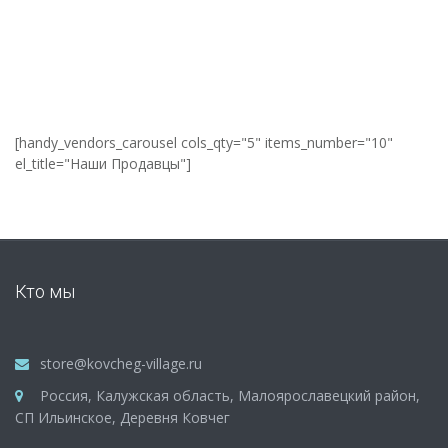
[handy_vendors_carousel cols_qty="5" items_number="10"
el_title="Наши Продавцы"]
Кто мы
store@kovcheg-village.ru
Россия, Калужская область, Малоярославецкий район,
СП Ильинское, Деревня Ковчег