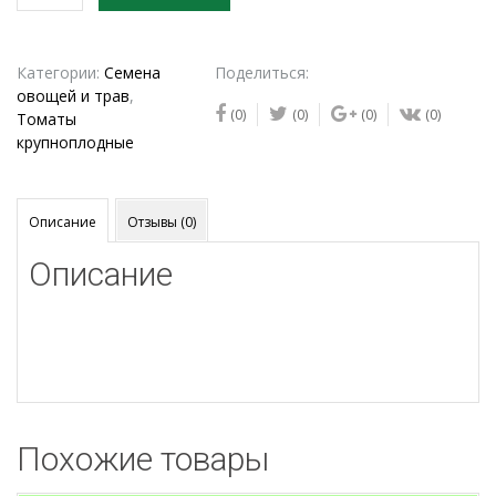
товара
Семена
томата
Золотое
Категории:
Семена
Поделиться:
колесо
овощей и трав
,
(0)
(0)
(0)
(0)
Томаты
крупноплодные
Описание
Отзывы (0)
Описание
Похожие товары