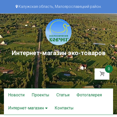
Калужская область, Малоярославецкий район.
Интернет-магазин эко-товаров
0
Skip
Новости
Проекты
Статьи
Фотогалерея
to
content
Интернет-магазин
Контакты