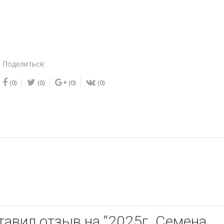
Семена
томата
Полосатый
синка
Поделиться:
(0)
(0)
(0)
(0)
тавил отзыв на “2025г. Семена