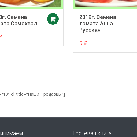
0г. Семена
2019г. Семена
в корзину
Добавить в корзину
ата Самохвал
томата Анна
Русская
₽
5
₽
="10" el_title="Наши Продавцы"]
инимаем
Гостевая книга