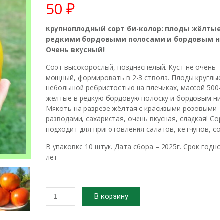
50
₽
Крупноплодный сорт би-колор: плоды жёлтые
редкими бордовыми полосами и бордовым н
Очень вкусный!
Сорт высокорослый, позднеспелый. Куст не очень
мощный, формировать в 2-3 ствола. Плоды круглые
небольшой ребристостью на плечиках, массой 500-
жёлтые в редкую бордовую полоску и бордовым ни
Мякоть на разрезе жёлтая с красивыми розовыми
разводами, сахаристая, очень вкусная, сладкая! Со
подходит для приготовления салатов, кетчупов, со
В упаковке 10 штук. Дата сбора – 2025г. Срок годно
лет
Количество
В корзину
товара
2025г.