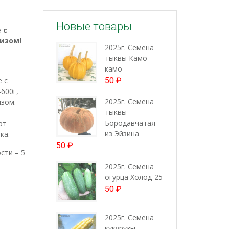
Новые товары
 с
изом!
2025г. Семена
тыквы Камо-
камо
 с
50
₽
600г,
2025г. Семена
зом.
тыквы
Бородавчатая
рт
из Эйзина
ка.
50
₽
сти – 5
2025г. Семена
огурца Холод-25
50
₽
2025г. Семена
кукурузы