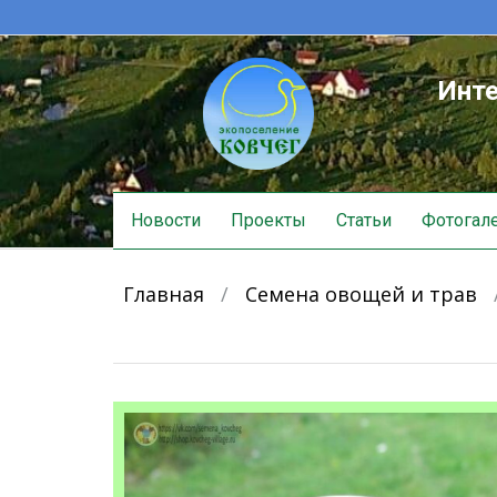
Инте
Skip
Новости
Проекты
Статьи
Фотогал
to
content
Главная
/
Семена овощей и трав