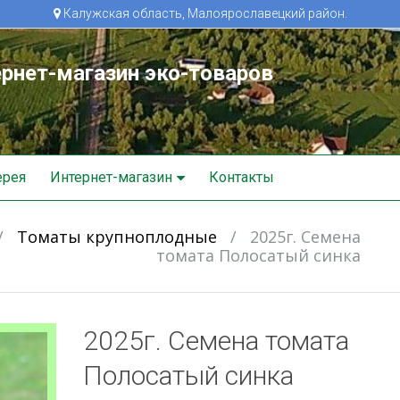
Калужская область, Малоярославецкий район.
рнет-магазин эко-товаров
ерея
Интернет-магазин
Контакты
/
Томаты крупноплодные
/
2025г. Семена
томата Полосатый синка
2025г. Семена томата
Полосатый синка