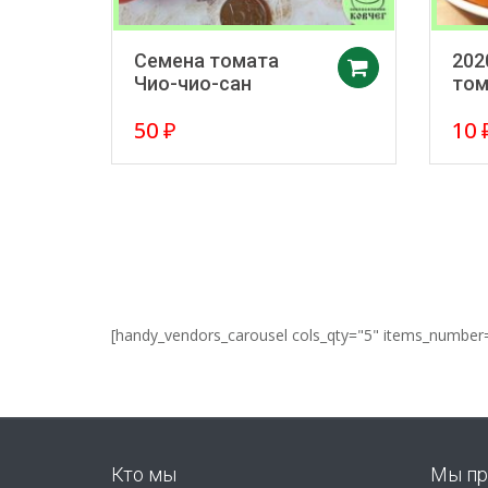
Семена томата
202
Добавить 
Чио-чио-сан
том
50
₽
10
[handy_vendors_carousel cols_qty="5" items_number
Кто мы
Мы пр