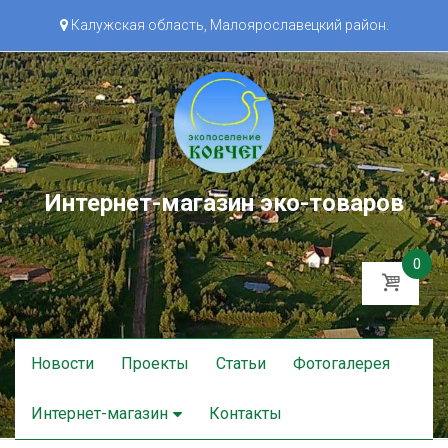
Калужская область, Малоярославецкий район.
Интернет-магазин эко-товаров
0
Skip
Новости
Проекты
Статьи
Фотогалерея
to
content
Интернет-магазин
Контакты