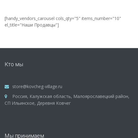
[handy_vendors_carousel cols_qty="5" items_number="10"
el_title="Наши Продавцы"]
Кто мы
store@kovcheg-village.ru
Россия, Калужская область, Малоярославецкий район,
СП Ильинское, Деревня Ковчег
Мы принимаем