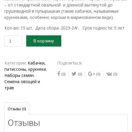
– от стандартной овальной и длинной вытянутой до
грушевидной в пупырышках (такие кабачки, называемые
крукнеками, особенно хороши в маринованном виде).
Кол-во: 15 шт. Дата сбора: 2023-24г. Срок годности: 5 лет
Количество
В корзину
товара
2023-
2024г.
Смесь
Категории:
Кабачки,
Поделиться:
семян
патиссоны, крукнеки
,
(0)
(0)
(0)
(0)
КАБАЧКОВ
Наборы семян
,
кустовых
Семена овощей и
сортов
трав
Отзывы (0)
Отзывы