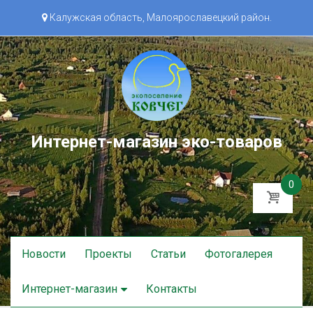
Калужская область, Малоярославецкий район.
Интернет-магазин эко-товаров
0
Skip
Новости
Проекты
Статьи
Фотогалерея
to
content
Интернет-магазин
Контакты