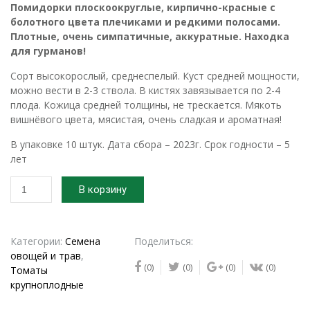
Помидорки плоскоокруглые, кирпично-красные с
болотного цвета плечиками и редкими полосами.
Плотные, очень симпатичные, аккуратные. Находка
для гурманов!
Сорт высокорослый, среднеспелый. Куст средней мощности,
можно вести в 2-3 ствола. В кистях завязывается по 2-4
плода. Кожица средней толщины, не трескается. Мякоть
вишнёвого цвета, мясистая, очень сладкая и ароматная!
В упаковке 10 штук. Дата сбора – 2023г. Срок годности – 5
лет
Количество
В корзину
товара
2023г.
Семена
томата
Категории:
Семена
Поделиться:
Париж
овощей и трав
,
(0)
(0)
(0)
(0)
Томаты
крупноплодные