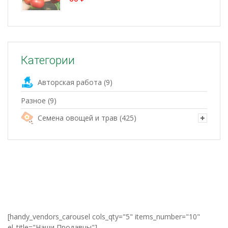
Категории
Авторская работа
(9)
Разное
(9)
Семена овощей и трав
(425)
[handy_vendors_carousel cols_qty="5" items_number="10"
el_title="Наши Продавцы"]