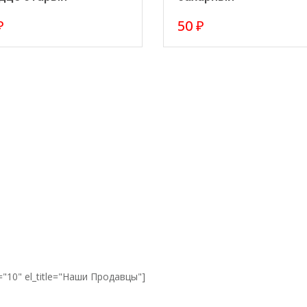
₽
50
₽
="10" el_title="Наши Продавцы"]