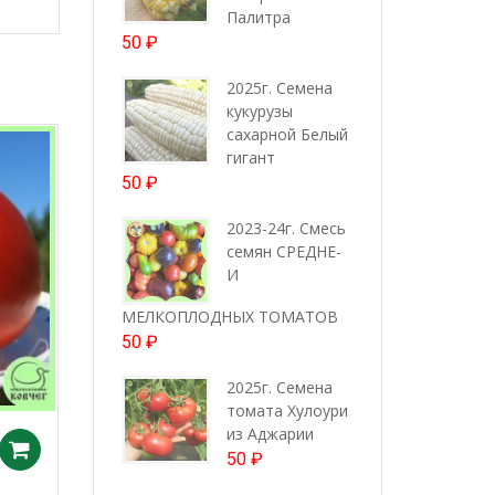
Палитра
50
₽
2025г. Семена
кукурузы
сахарной Белый
гигант
50
₽
2023-24г. Смесь
семян СРЕДНЕ-
И
МЕЛКОПЛОДНЫХ ТОМАТОВ
50
₽
2025г. Семена
томата Хулоури
из Аджарии
Добавить в корзину
50
₽