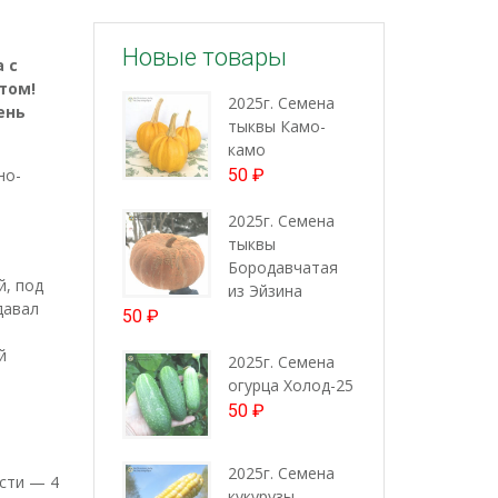
Новые товары
 с
том!
2025г. Семена
ень
тыквы Камо-
камо
но-
50
₽
2025г. Семена
тыквы
Бородавчатая
й, под
из Эйзина
давал
50
₽
й
й
2025г. Семена
огурца Холод-25
50
₽
2025г. Семена
ости — 4
кукурузы