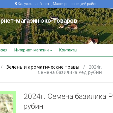
Калужская область, Малоярославецкий район.
рнет-магазин эко-товаров
ерея
Интернет-магазин
Контакты
/
Зелень и ароматические травы
/
2024г.
Семена базилика Ред рубин
2024г. Семена базилика 
рубин