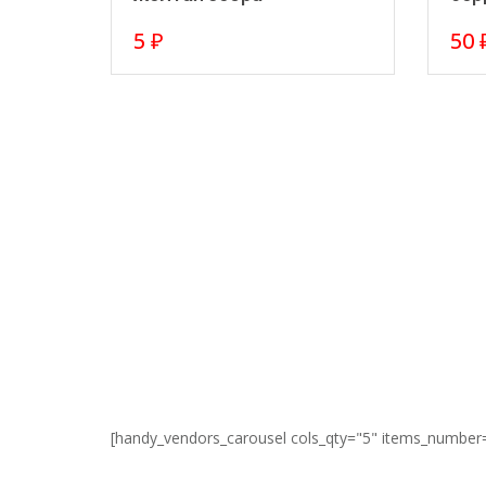
5
₽
50
[handy_vendors_carousel cols_qty="5" items_number