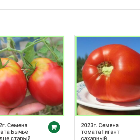
2г. Семена
2023г. Семена
в корзину
Добавить в корзину
ата Бычье
томата Гигант
дце старый
сахарный