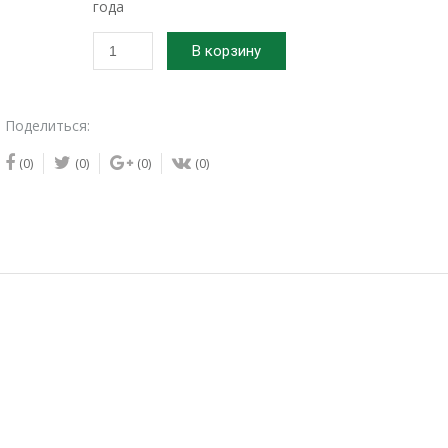
года
Количество
В корзину
товара
2024г.
Семена
Поделиться:
базилика
Ред
(0)
(0)
(0)
(0)
рубин