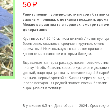
50
₽
Раннеспелый пурпурнолистный сорт базилика
сильным пряным, с нотками гвоздики, арома
Можно выращивать в горшках, смотрится оч
декоративно!
Куст высотой 30-40 см, компактный. Листья пурпур
бронзовые, овальные, средние и крупные, очень
ароматные! Их используют в качестве пряного
дополнения к салатам и вторым блюдам.
Выращивается через рассаду, посев поверхностны
плёнку! Чтобы базилик хорошо кустился и дольше 
урожай, надо прищипывать верхушки над 4-5 паро
листьев. Первый урожай собирают через 48-60 дне
после всходов. В Средней полосе России базилик
выращивают в теплице.
В упаковке 0,5 ч.л. Дата сбора — 2024г. Срок годн