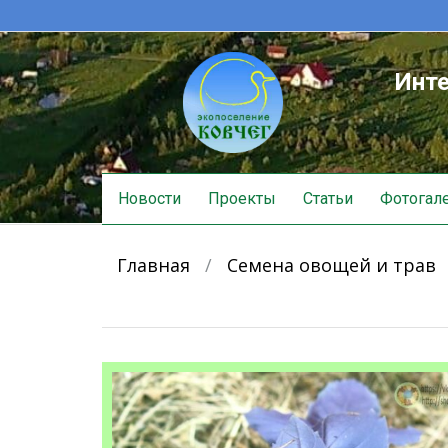
Инте
Skip
Новости
Проекты
Статьи
Фотогал
to
content
Главная
/
Семена овощей и трав