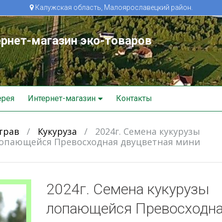
Калужская область, Малоярославецкий район.
рнет-магазин эко-товаров
ерея
Интернет-магазин
Контакты
трав
/
Кукуруза
/
2024г. Семена кукурузы
опающейся Превосходная двуцветная мини
2024г. Семена кукурузы
лопающейся Превосходн