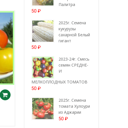
Палитра
50
₽
2025г. Семена
кукурузы
сахарной Белый
гигант
50
₽
2023-24г. Смесь
семян СРЕДНЕ-
И
МЕЛКОПЛОДНЫХ ТОМАТОВ
50
₽
Добавить в корзину
2025г. Семена
томата Хулоури
из Аджарии
50
₽