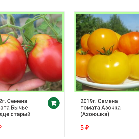
2г. Семена
2019г. Семена
в корзину
Добавить в корзину
ата Бычье
томата Азочка
дце старый
(Азоюшка)
₽
5
₽