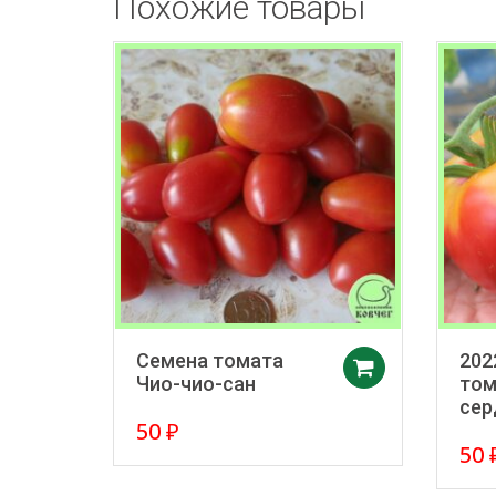
Похожие товары
Семена томата
202
Добавить 
Чио-чио-сан
том
сер
50
₽
50