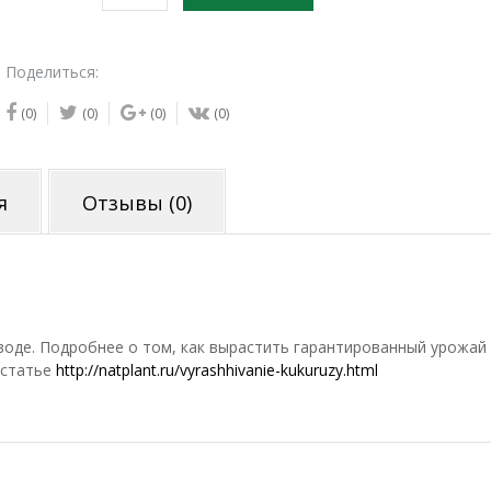
товара
2024г.
Семена
Поделиться:
кукурузы
лопающейся
(0)
(0)
(0)
(0)
Превосходная
двуцветная
мини
я
Отзывы (0)
воде. Подробнее о том, как вырастить гарантированный урожай
 статье
http://natplant.ru/vyrashhivanie-kukuruzy.html