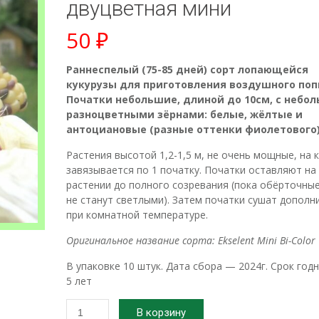
двуцветная мини
50
₽
Раннеспелый (75-85 дней) сорт лопающейся
кукурузы для приготовления воздушного поп
Початки небольшие, длиной до 10см, с небо
разноцветными зёрнами: белые, жёлтые и
антоциановые (разные оттенки фиолетового)
Растения высотой 1,2-1,5 м, не очень мощные, на
завязывается по 1 початку. Початки оставляют на
растении до полного созревания (пока обёрточные
не станут светлыми). Затем початки сушат дополн
при комнатной температуре.
Оригинальное название сорта: Ekselent Mini Bi-Color
В упаковке 10 штук. Дата сбора — 2024г. Срок год
5 лет
Количество
В корзину