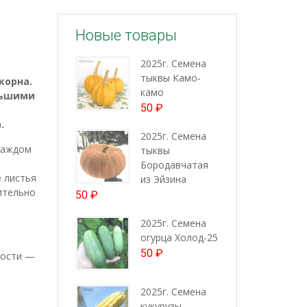
Новые товары
2025г. Семена
тыквы Камо-
корна.
камо
льшими
50
₽
.
2025г. Семена
 каждом
тыквы
Бородавчатая
 листья
из Эйзина
ительно
50
₽
2025г. Семена
огурца Холод-25
50
₽
ности —
2025г. Семена
кукурузы