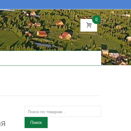
0
Искать:
ая
Поиск