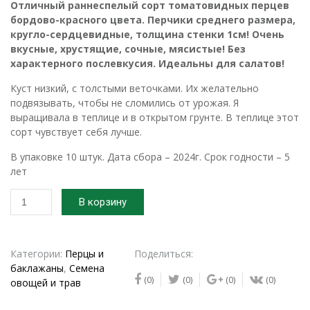
Отличный раннеспелый сорт томатовидных перцев
бордово-красного цвета. Перчики среднего размера,
кругло-сердцевидные, толщина стенки 1см! Очень
вкусные, хрустящие, сочные, мясистые! Без
характерного послевкусия. Идеальны для салатов!
Куст низкий, с толстыми веточками. Их желательно
подвязывать, чтобы не сломились от урожая. Я
выращивала в теплице и в открытом грунте. В теплице этот
сорт чувствует себя лучше.
В упаковке 10 штук. Дата сбора – 2024г. Срок годности – 5
лет
Количество
В корзину
товара
2024г.
Семена
перца
Категории:
Перцы и
Поделиться:
сладкого
баклажаны
,
Семена
(0)
(0)
(0)
(0)
Гогошар
овощей и трав
красный