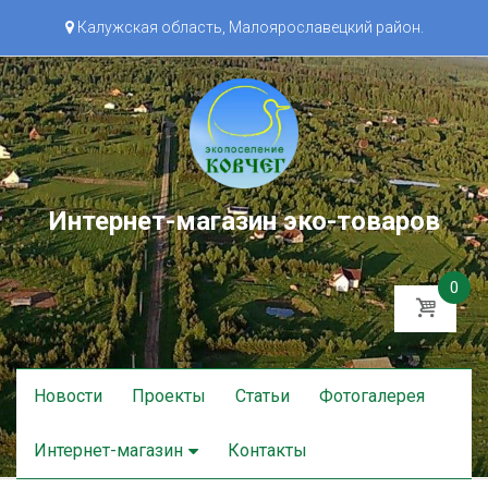
Калужская область, Малоярославецкий район.
Интернет-магазин эко-товаров
0
Skip
Новости
Проекты
Статьи
Фотогалерея
to
content
Интернет-магазин
Контакты