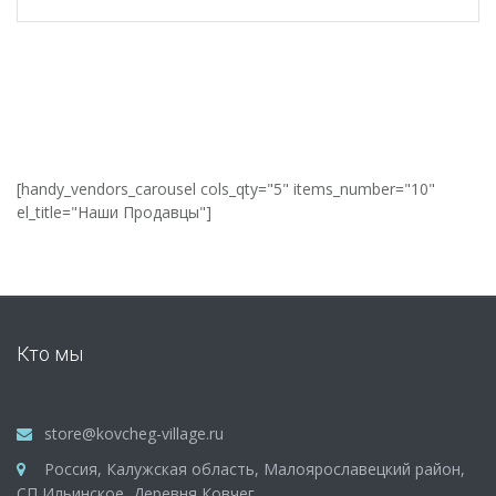
[handy_vendors_carousel cols_qty="5" items_number="10"
el_title="Наши Продавцы"]
Кто мы
store@kovcheg-village.ru
Россия, Калужская область, Малоярославецкий район,
СП Ильинское, Деревня Ковчег