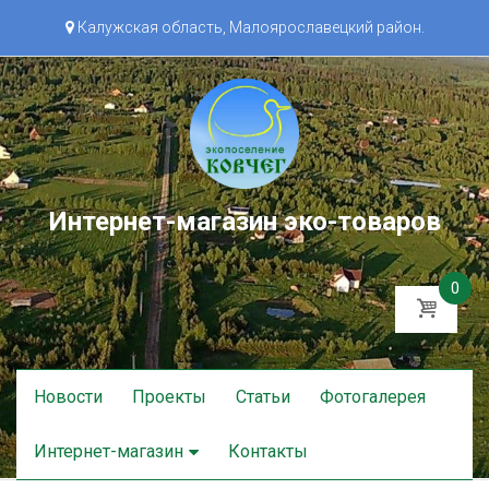
Калужская область, Малоярославецкий район.
Интернет-магазин эко-товаров
0
Skip
Новости
Проекты
Статьи
Фотогалерея
to
content
Интернет-магазин
Контакты