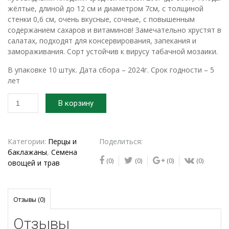
жёлтые, длиной до 12 см и диаметром 7см, с толщиной
стенки 0,6 см, очень вкусные, сочные, с повышенным
содержанием сахаров и витаминов! Замечательно хрустят в
салатах, подходят для консервирования, запекания и
замораживания. Сорт устойчив к вирусу табачной мозаики.
В упаковке 10 штук. Дата сбора – 2024г. Срок годности – 5
лет
Количество
В корзину
товара
2024г.
Семена
перца
Категории:
Перцы и
Поделиться:
сладкого
баклажаны
,
Семена
(0)
(0)
(0)
(0)
Голден
овощей и трав
муттер
Отзывы (0)
Отзывы