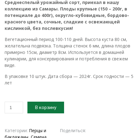
Среднеспелый урожайный сорт, приехал в нашу
коллекцию из Самары. Плоды крупные (150 – 200г, в
потенциале до 400г), округло-кубовидные, бордово-
красного цвета, сочные, сладкие с освежающей
кислинкой, без послевкусия!
Вегетационный период 100-110 дней. Высота куста 80 см,
желательна подвязка. Толщина стенок 6 мм, длина плодов
примерно 15см, диаметр 8см. Используется в домашней
кулинарии, для консервирования и потребления в свежем
виде.
В упаковке 10 штук. Дата сбора — 2024г. Срок годности — 5
лет
Количество
В корзину
товара
2024г.
Семена
перца
Категории:
Перцы и
Поделиться:
сладкого
баклажаны
,
Семена