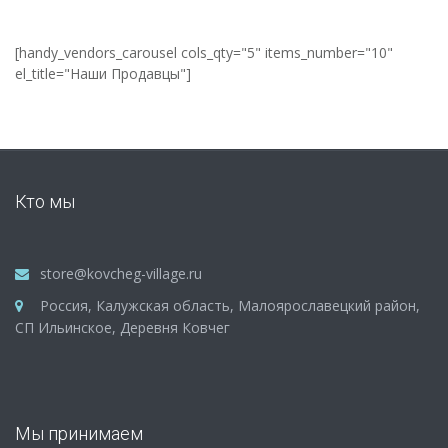
[handy_vendors_carousel cols_qty="5" items_number="10"
el_title="Наши Продавцы"]
Кто мы
store@kovcheg-village.ru
Россия, Калужская область, Малоярославецкий район,
СП Ильинское, Деревня Ковчег
Мы принимаем