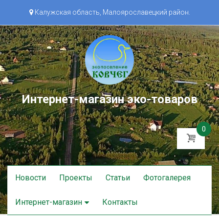
Калужская область, Малоярославецкий район.
Интернет-магазин эко-товаров
0
Skip
Новости
Проекты
Статьи
Фотогалерея
to
content
Интернет-магазин
Контакты