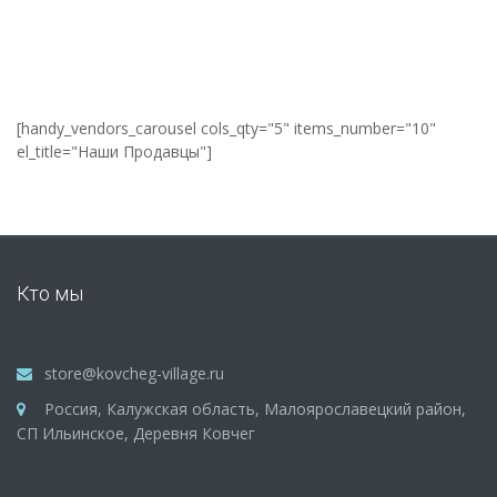
[handy_vendors_carousel cols_qty="5" items_number="10"
el_title="Наши Продавцы"]
Кто мы
store@kovcheg-village.ru
Россия, Калужская область, Малоярославецкий район,
СП Ильинское, Деревня Ковчег