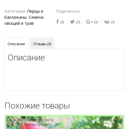
Семена
перца
Категории:
Перцы и
Поделиться:
сладкого
баклажаны
,
Семена
(0)
(0)
(0)
(0)
Слоновая
овощей и трав
кость
Описание
Отзывы (0)
Описание
Похожие товары