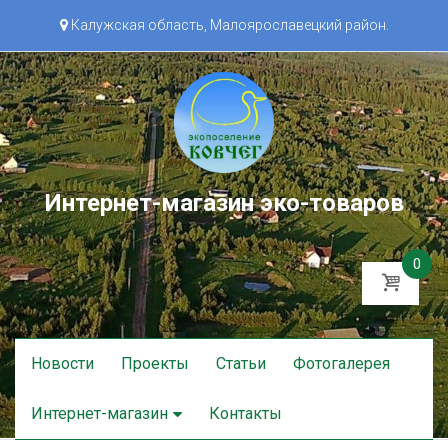
Калужская область, Малоярославецкий район.
Интернет-магазин эко-товаров
0
Skip
Новости
Проекты
Статьи
Фотогалерея
to
content
Интернет-магазин
Контакты