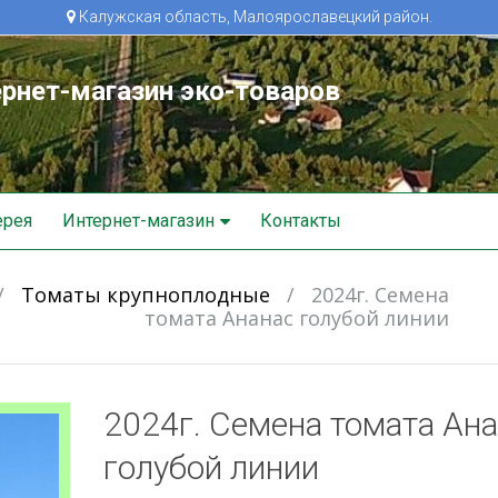
Калужская область, Малоярославецкий район.
рнет-магазин эко-товаров
ерея
Интернет-магазин
Контакты
/
Томаты крупноплодные
/
2024г. Семена
томата Ананас голубой линии
2024г. Семена томата Ан
голубой линии