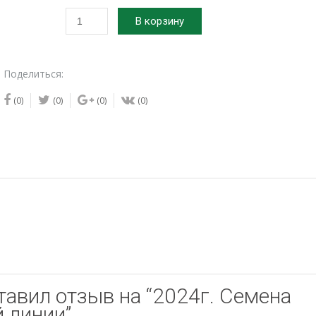
Количество
В корзину
товара
2024г.
Семена
Поделиться:
томата
Ананас
(0)
(0)
(0)
(0)
голубой
линии
тавил отзыв на “2024г. Семена
 линии”