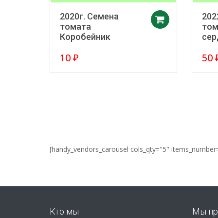
2020г. Семена
202
Добавить 
томата
том
Коробейник
сер
10
₽
50
[handy_vendors_carousel cols_qty="5" items_number
Кто мы
Мы пр