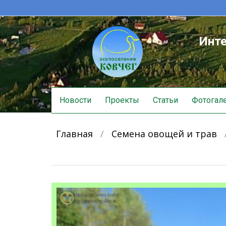
Инте
Skip
Новости
Проекты
Статьи
Фотогал
to
content
Главная
/
Семена овощей и трав