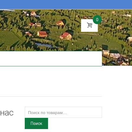
0
Искать:
анас
Поиск