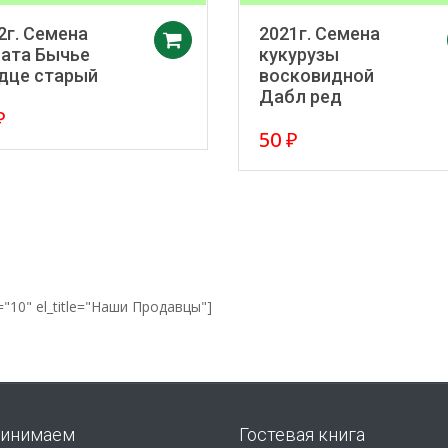
2г. Семена
2021г. Семена
в корзину
Добавить в корзину
ата Бычье
кукурузы
дце старый
восковидной
Дабл ред
₽
50
₽
="10" el_title="Наши Продавцы"]
инимаем
Гостевая книга