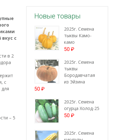
Новые товары
рупные
вого
2025г. Семена
чиками
тыквы Камо-
 вкус с
камо
50
₽
ти в 2
2025г. Семена
идора
тыквы
Бородавчатая
держит
из Эйзина
, с
 для
50
₽
2025г. Семена
огурца Холод-25
50
₽
сти – 5
2025г. Семена
кукурузы