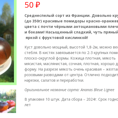
50
₽
Среднеспелый сорт из Франции. Довольно к
(до 350г) красивые помидоры красно-оранже
цвета с почти чёрными антоциановыми пле
и боками! Насыщенный сладкий, чуть пряный
яркой с фруктовой кислинкой!
Куст довольно мощный, высотой 1,8-2м, можно вес
стебля. В кистях завязывается по 2-3 крупных пом
плоско-округлой формы. Кожица плотная, мякоть
мясистая, маслянистая, сочная, плотная, хорошо 
форму. На разрезе мякоть очень красивая – жёлтая
розовыми разводами от центра. Отлично подходит
нарезки, салатов и переработки.
Оригинальное название сорта: Ananas Bleue Lignee
В упаковке 10 штук. Дата сбора – 2024г. Срок годно
лет