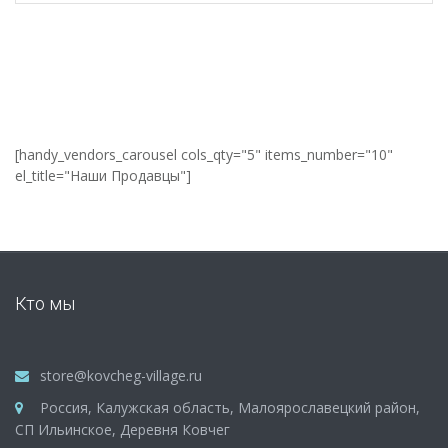
[handy_vendors_carousel cols_qty="5" items_number="10"
el_title="Наши Продавцы"]
Кто мы
store@kovcheg-village.ru
Россия, Калужская область, Малоярославецкий район,
СП Ильинское, Деревня Ковчег