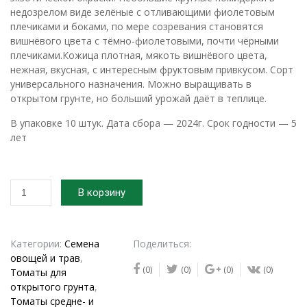
недозрелом виде зелёные с отливающими фиолетовым
плечиками и боками, по мере созревания становятся
вишнёвого цвета с тёмно-фиолетовыми, почти чёрными
плечиками.Кожица плотная, мякоть вишнёвого цвета,
нежная, вкусная, с интересным фруктовым привкусом. Сорт
универсального назначения. Можно выращивать в
открытом грунте, но больший урожай даёт в теплице.
В упаковке 10 штук. Дата сбора — 2024г. Срок годности — 5
лет
Количество
В корзину
товара
2024г.
Семена
томата
Категории:
Семена
Поделиться:
Бэст
овощей и трав
,
(0)
(0)
(0)
(0)
синий
Томаты для
открытого грунта
,
Томаты средне- и