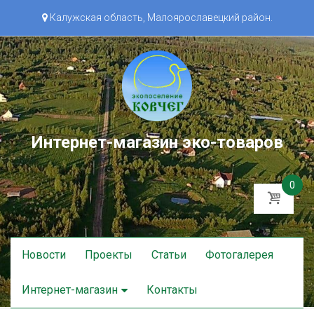
Калужская область, Малоярославецкий район.
Интернет-магазин эко-товаров
0
Skip
Новости
Проекты
Статьи
Фотогалерея
to
content
Интернет-магазин
Контакты