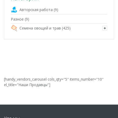
Авторская работа
(9)
Разное
(9)
Семена овощей и трав
(425)
[handy_vendors_carousel cols_qty="5" items_number="10"
el_title="Наши Продавцы"]