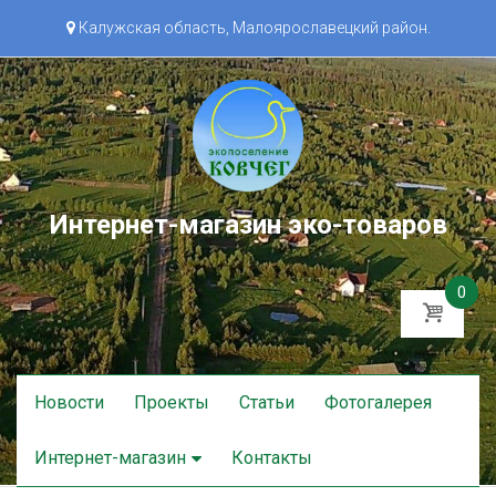
Калужская область, Малоярославецкий район.
Интернет-магазин эко-товаров
0
Skip
Новости
Проекты
Статьи
Фотогалерея
to
content
Интернет-магазин
Контакты