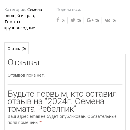
Семена
томата
Категории:
Семена
Поделиться:
Ребелпик
овощей и трав
,
(0)
(0)
(0)
(0)
Томаты
крупноплодные
Отзывы (0)
Отзывы
Отзывов пока нет.
Будьте первым, кто оставил
отзыв на “2024г. Семена
томата Ребелпик”
Ваш адрес email не будет опубликован.
Обязательные
поля помечены
*