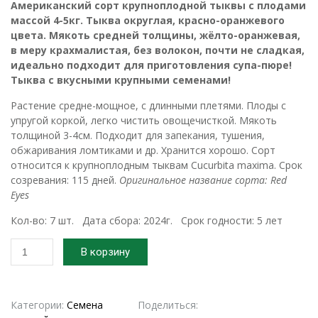
Американский сорт крупноплодной тыквы с плодами
массой 4-5кг. Тыква округлая, красно-оранжевого
цвета. Мякоть средней толщины, жёлто-оранжевая,
в меру крахмалистая, без волокон, почти не сладкая,
идеально подходит для приготовления супа-пюре!
Тыква с вкусными крупными семенами!
Растение средне-мощное, с длинными плетями. Плоды с
упругой коркой, легко чистить овощечисткой. Мякоть
толщиной 3-4см. Подходит для запекания, тушения,
обжаривания ломтиками и др. Хранится хорошо. Сорт
относится к крупноплодным тыквам Cucurbita maxima. Срок
созревания: 115 дней.
Оригинальное название сорта: Red
Eyes
Кол-во: 7 шт. Дата сбора: 2024г. Срок годности: 5 лет
Количество
В корзину
товара
2024г.
Семена
тыквы
Категории:
Семена
Поделиться: