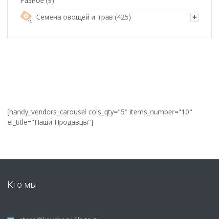
Разное
(9)
Семена овощей и трав
(425)
[handy_vendors_carousel cols_qty="5" items_number="10"
el_title="Наши Продавцы"]
Кто мы