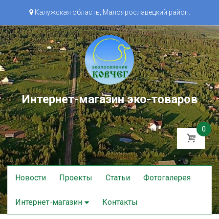
Калужская область, Малоярославецкий район.
Интернет-магазин эко-товаров
0
Skip
Новости
Проекты
Статьи
Фотогалерея
to
content
Интернет-магазин
Контакты