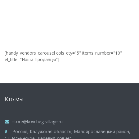
[handy_vendors_carousel cols_qty="5" items_number="10"
el_title="Наши Продавцы"]
Кто мы
store@kovcheg-village.ru
Россия, Калужская область, Малоярославецкий район,
СП Ильинское, Деревня Ковчег