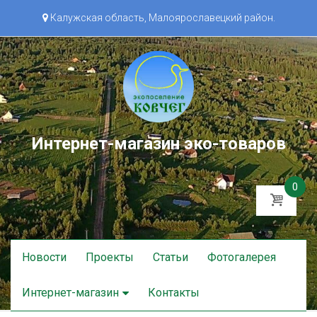
Калужская область, Малоярославецкий район.
Интернет-магазин эко-товаров
0
Skip
Новости
Проекты
Статьи
Фотогалерея
to
content
Интернет-магазин
Контакты