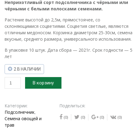
Неприхотливый сорт подсолнечника с чёрными или
чёрными с белыми полосками семенами.
Растение высотой до 2,5м, прямостоячее, со
склоняющимися соцветиями. Соцветия светлые, являются
отличным медоносом. Корзинка диаметром 25-30см, семена
вкусные, среднего размера, универсального использования.
В упаковке 10 штук. Дата сбора — 2021г. Срок годности — 5
лет
2 В НАЛИЧИИ
Количество
В корзину
товара
2021г.
Семена
подсолнечника
Категории:
Поделиться:
Завьяловский
Подсолнечник
,
(0)
(0)
(0)
(0)
Семена овощей и
трав