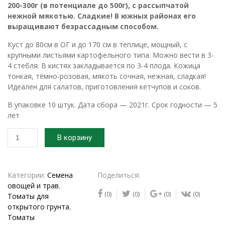
200-300г (в потенциале до 500г), с рассыпчатой
нежной мякотью. Сладкие! В южных районах его
выращивают безрассадным способом.
Куст до 80см в ОГ и до 170 см в теплице, мощный, с
крупными листьями картофельного типа. Можно вести в 3-
4 стебля. В кистях закладывается по 3-4 плода. Кожица
тонкая, тёмно-розовая, мякоть сочная, нежная, сладкая!
Идеален для салатов, приготовления кетчупов и соков.
В упаковке 10 штук. Дата сбора — 2021г. Срок годности — 5
лет
Количество
В корзину
товара
Семена
томата
Алтайский
Категории:
Семена
Поделиться:
овощей и трав
,
(0)
(0)
(0)
(0)
Томаты для
открытого грунта
,
Томаты