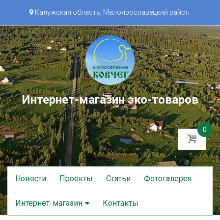
Калужская область, Малоярославецкий район.
Интернет-магазин эко-товаров
0
Skip
Новости
Проекты
Статьи
Фотогалерея
to
content
Интернет-магазин
Контакты