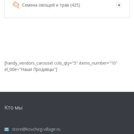
Семена овощей и трав
(425)
[handy_vendors_carousel cols_qty="5" items_number="10"
el_title="Наши Продавцы"]
Кто мы
store@kovcheg-village.ru