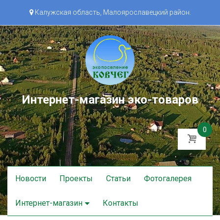
Калужская область, Малоярославецкий район.
Интернет-магазин эко-товаров
0
Skip
Новости
Проекты
Статьи
Фотогалерея
to
content
Интернет-магазин
Контакты