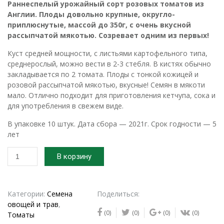
Раннеспелый урожайный сорт розовых томатов из
Англии. Плоды довольно крупные, округло-
приплюснутые, массой до 350г, с очень вкусной
рассыпчатой мякотью. Созревает одним из первых!
Куст средней мощности, с листьями картофельного типа,
среднерослый, можно вести в 2-3 стебля. В кистях обычно
закладывается по 2 томата. Плоды с тонкой кожицей и
розовой рассыпчатой мякотью, вкусные! Семян в мякоти
мало. Отлично подходит для приготовления кетчупа, сока и
для употребления в свежем виде.
В упаковке 10 штук. Дата сбора — 2021г. Срок годности — 5
лет
Количество
В корзину
товара
Семена
томата
Ранняя
Категории:
Семена
Поделиться:
любовь
овощей и трав
,
(0)
(0)
(0)
(0)
Томаты