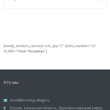
[handy_vendors_carousel cols_qty="5" items_number="10"
el_title="Наши Продавцы"]
Кто мы
store@kovcheg-village.ru
Россия, Калужская область, Малоярославецкий район,