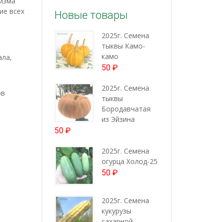
изма
ие всех
Новые товары
2025г. Семена
тыквы Камо-
камо
ала,
50
₽
2025г. Семена
ов
тыквы
Бородавчатая
из Эйзина
50
₽
2025г. Семена
огурца Холод-25
50
₽
2025г. Семена
кукурузы
сахарной