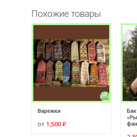
Похожие товары
Варежки
Бак
«Р
от
1,500
₽
фан
2,3