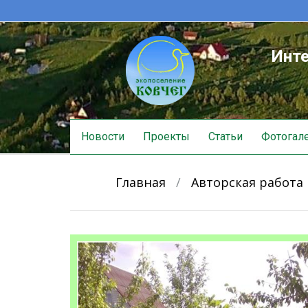
Инте
Skip
Новости
Проекты
Статьи
Фотогал
to
content
Главная
/
Авторская работа