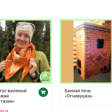
тус валяный
Банная печь
Добавить в корзину
ыжая
«Огневушка»
тазия»
00
₽