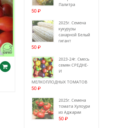
Палитра
50
₽
2025г. Семена
кукурузы
сахарной Белый
гигант
50
₽
2023-24г. Смесь
семян СРЕДНЕ-
Добавить в корзину
И
МЕЛКОПЛОДНЫХ ТОМАТОВ
50
₽
2025г. Семена
томата Хулоури
из Аджарии
50
₽