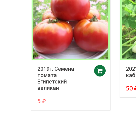
2019г. Семена
202
Добавить 
томата
каб
Египетский
50
великан
5
₽