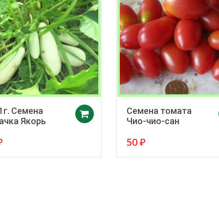
1г. Семена
Семена томата
в корзину
Добавить в корзину
ачка Якорь
Чио-чио-сан
₽
50
₽