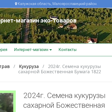
Калужская область, Малоярославецкий район.
рнет-магазин эко-товаров
ерея
Интернет-магазин
Контакты
трав
/
Кукуруза
/
2024г. Семена кукурузы
сахарной Божественная Бумага 1822
2024г. Семена кукурузы
сахарной Божественная