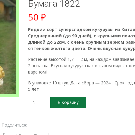
Бумага 1822
50
₽
Редкий сорт суперсладкой кукурузы из Китая
Среднеранний (до 90 дней), с крупными поча
длиной до 22см, с очень крупным зерном раз
оттенков жёлтого цвета. Очень вкусная кукур
Растение высотой 1,7 — 2 м, на каждом завязывае
2 початка. Вкусная кукуруза как в сыром виде, так и
варёном!
В упаковке 10 штук. Дата сбора — 2024г. Срок год
5 лет
Количество
В корзину
товара
2024г.
Семена
Поделиться:
кукурузы
сахарной