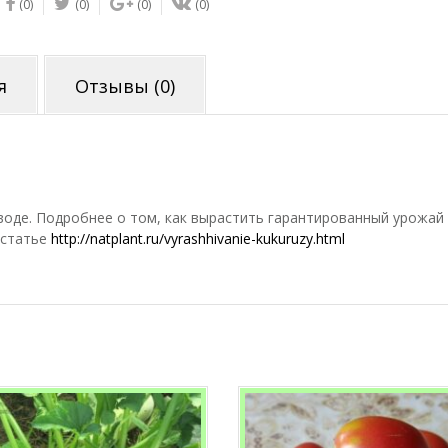
(0)
(0)
(0)
(0)
Божественная
Бумага
1822
я
Отзывы (0)
воде. Подробнее о том, как вырастить гарантированный урожай
 статье
http://natplant.ru/vyrashhivanie-kukuruzy.html