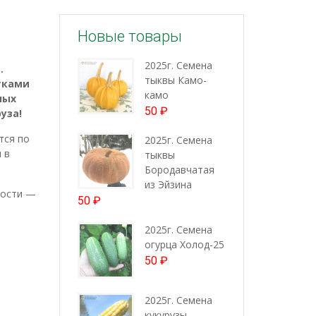
Новые товары
2025г. Семена
.
тыквы Камо-
тками
камо
ных
50
₽
уза!
тся по
2025г. Семена
 в
тыквы
Бородавчатая
из Эйзина
ности —
50
₽
2025г. Семена
огурца Холод-25
50
₽
2025г. Семена
кукурузы