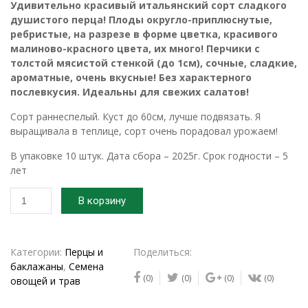
Удивительно красивый итальянский сорт сладкого
душистого перца! Плоды округло-приплюснутые,
ребристые, на разрезе в форме цветка, красивого
малиново-красного цвета, их много! Перчики с
толстой мясистой стенкой (до 1см), сочные, сладкие,
ароматные, очень вкусные! Без характерного
послевкусия. Идеальны для свежих салатов!
Сорт раннеспелый. Куст до 60см, лучше подвязать. Я
выращивала в теплице, сорт очень порадовал урожаем!
В упаковке 10 штук. Дата сбора – 2025г. Срок годности – 5
лет
Количество
В корзину
товара
2025г.
Семена
перца
Категории:
Перцы и
Поделиться:
сладкого
баклажаны
,
Семена
(0)
(0)
(0)
(0)
Ред
овощей и трав
рифлед