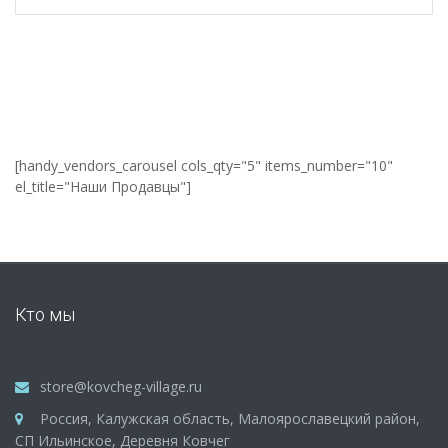
[handy_vendors_carousel cols_qty="5" items_number="10"
el_title="Наши Продавцы"]
Кто мы
store@kovcheg-village.ru
Россия, Калужская область, Малоярославецкий район,
СП Ильинское, Деревня Ковчег