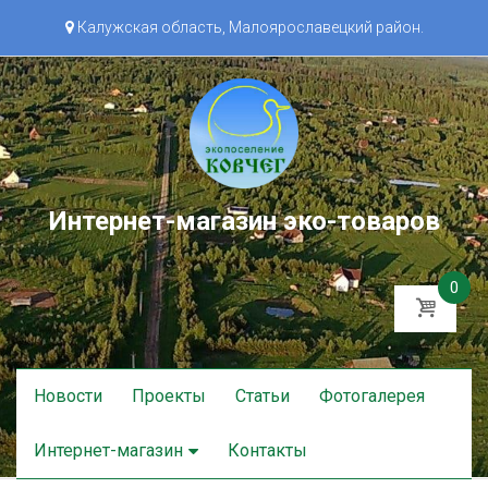
Калужская область, Малоярославецкий район.
Интернет-магазин эко-товаров
0
Skip
Новости
Проекты
Статьи
Фотогалерея
to
content
Интернет-магазин
Контакты